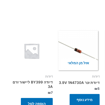
אזל מן המלאי
דיודות
דיודות
דיודה BY399 ליישור זרם
דיודת זנר 3.9V 1N4730A
3A
₪
5
₪
7
מידע נוסף
הוספה לסל