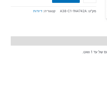
מק"ט:
A38-C1-1N4742A
קטגוריה:
דיודות