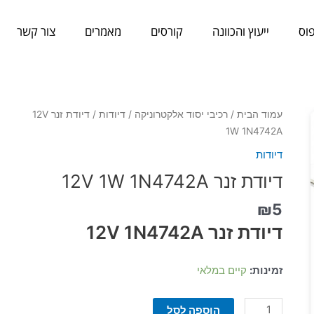
וס
ייעוץ והכוונה
קורסים
מאמרים
צור קשר
כמות
עמוד הבית
/
רכיבי יסוד אלקטרוניקה
/
דיודות
/ דיודת זנר 12V
של
1W 1N4742A
דיודת
דיודות
זנר
דיודת זנר 12V 1W 1N4742A
12V
1W
₪
5
1N4742A
דיודת זנר 12V 1N4742A
זמינות:
קיים במלאי
הוספה לסל