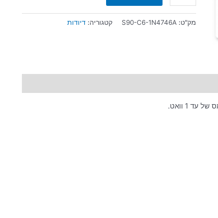
מק"ט:
S90-C6-1N4746A
קטגוריה:
דיודות