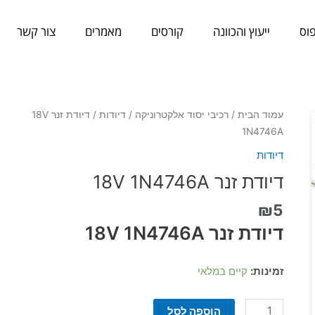
וס
ייעוץ והכוונה
קורסים
מאמרים
צור קשר
כמות
עמוד הבית
/
רכיבי יסוד אלקטרוניקה
/
דיודות
/ דיודת זנר 18V
של
1N4746A
דיודת
דיודות
זנר
דיודת זנר 18V 1N4746A
18V
1N4746A
₪
5
דיודת זנר 18V 1N4746A
זמינות:
קיים במלאי
הוספה לסל