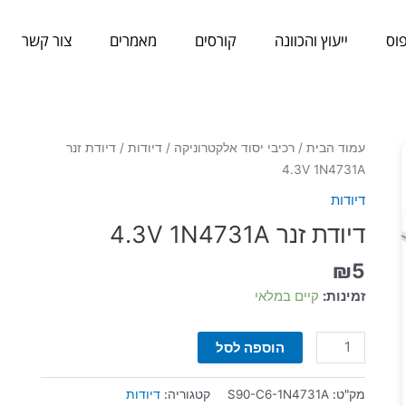
וס
ייעוץ והכוונה
קורסים
מאמרים
צור קשר
כמות
עמוד הבית
/
רכיבי יסוד אלקטרוניקה
/
דיודות
/ דיודת זנר
של
4.3V 1N4731A
דיודת
דיודות
זנר
דיודת זנר 4.3V 1N4731A
4.3V
1N4731A
₪
5
זמינות:
קיים במלאי
הוספה לסל
מק"ט:
S90-C6-1N4731A
קטגוריה:
דיודות