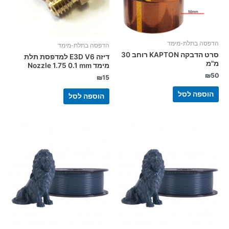
הדפסה בתלת-מימד
הדפסה בתלת-מימד
סרט הדבקה KAPTON רוחב 30
דיזה E3D V6 למדפסת תלת
מ"מ
מימד Nozzle 1.75 0.1 mm
₪
50
₪
15
הוספה לסל
הוספה לסל