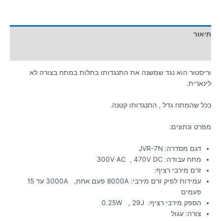
תיאור
מידע נוסף
וריסטור הוא נגד שמשנה את התנגדותו בתלות במתח בצורה לא
לינארית.
ככל שהמתח גדל , התנגדותו קטנה.
מפרט ונתונים:
דגם מסדרה: JVR-7N
מתח עבודה: 300V AC , 470V DC
זרם מירבי רציף:
עמידות לפיק זרם מירבי: 8000A פעם אחת, 3000A עד 15
פעמים
הספק מירבי רציף: 0.25W , 29J
צורה: עגול