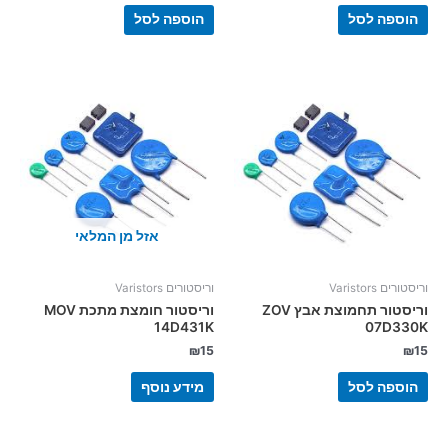
הוספה לסל
הוספה לסל
אזל מן המלאי
וריסטורים Varistors
וריסטורים Varistors
וריסטור תחמוצת אבץ ZOV
וריסטור חומצת מתכת MOV
14D431K
07D330K
₪
15
₪
15
הוספה לסל
מידע נוסף