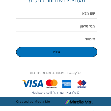
p
o
r
v
p
e
k
a
o
p
שם
m
l
u
מלא
m
e
מס'
טלפון
אימייל
שלח
הסליקה באתר מאובטחת ברמה המחמירה ביותר
© כל הזכויות שמורות ל- Hackstore.co.il
Created by Media Me