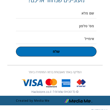
p
o
r
v
p
e
k
a
o
p
שם
m
l
u
מלא
m
e
מס'
טלפון
אימייל
שלח
הסליקה באתר מאובטחת ברמה המחמירה ביותר
© כל הזכויות שמורות ל- Hackstore.co.il
Created by Media Me