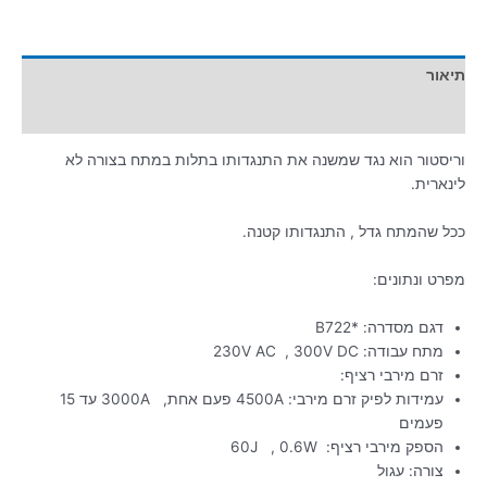
תיאור
מידע נוסף
וריסטור הוא נגד שמשנה את התנגדותו בתלות במתח בצורה לא
לינארית.
ככל שהמתח גדל , התנגדותו קטנה.
מפרט ונתונים:
דגם מסדרה: *B722
מתח עבודה: 230V AC , 300V DC
זרם מירבי רציף:
עמידות לפיק זרם מירבי: 4500A פעם אחת, 3000A עד 15
פעמים
הספק מירבי רציף: 60J , 0.6W
צורה: עגול