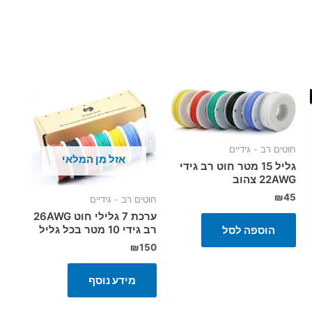
חוטים רב - גידיים
אזל מן המלאי
גליל 15 מטר חוט רב גידי
22AWG צהוב
₪
45
חוטים רב - גידיים
ערכת 7 גלילי חוט 26AWG
רב גידי 10 מטר בכל גליל
הוספה לסל
₪
150
מידע נוסף