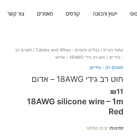
וס
ייעוץ והכוונה
קורסים
מאמרים
צור קשר
כמות
עמוד הבית
/
כבלים וחוטים - Cables and Wires
/
חוטים רב
של
- גידיים
/ חוט רב גידי 18AWG – אדום
חוט
חוטים רב - גידיים
רב
חוט רב גידי 18AWG – אדום
גידי
18AWG
₪
11
-
18AWG silicone wire – 1m
אדום
Red
זמינות:
קיים במלאי