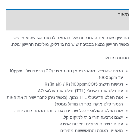
תיאור
מידע נוסף
החיישן משנה את ההתנגדות שלו בהתאם לכמות הגז שהוא מרגיש.
כאשר החיישן נמצא בסביבה שיש בה גז דליק, מוליכות החיישן עולה.
תכונות מודול:
הגזים שהחיישן מזהה: פחמן חד-חמצני (CO) בריכוז של 10ppm
עד 1000ppm.
רגישות חישה: Rs(in air) / Rs(100ppmCO)5
עם פלט אות דיגיטלי (TTL) ופלט אות אנלוגי AO.
אות הפלט הדיגיטלי TTL נמוך. (כאשר ניתן לחבר ישירות את האות
הנמוך פלט מיקרו בקר או מודול ממסר)
אות הפלט האנלוגי – ככל שהריכוז גבוה יותר המתח גבוה יותר.
ישנם ארבעה חורי בורג למיקום קל.
עם חיי שירות ארוכים ויציבות אמינה
מאפייני תגובה והתאוששות מהירים