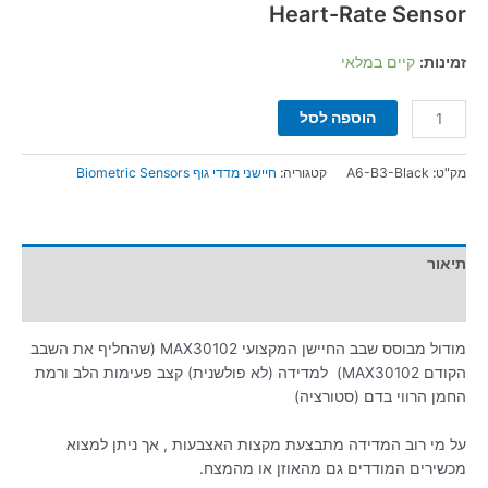
Heart-Rate
Sensor
זמינות:
קיים במלאי
הוספה לסל
מק"ט:
A6-B3-Black
קטגוריה:
חיישני מדדי גוף Biometric Sensors
תיאור
מידע נוסף
מודול מבוסס שבב החיישן המקצועי MAX30102 (שהחליף את השבב
הקודם MAX30102) למדידה (לא פולשנית) קצב פעימות הלב ורמת
החמן הרווי בדם (סטורציה)
על מי רוב המדידה מתבצעת מקצות האצבעות , אך ניתן למצוא
מכשירים המודדים גם מהאוזן או מהמצח.