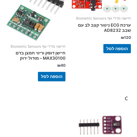
חיישני מדדי גוף Biometric Sensors
ערכת ECG ניטור קצב לב עם
שבב AD8232
₪
120
חיישני מדדי גוף Biometric Sensors
הוספה לסל
חיישן דופק וריווי חמצן בדם
MAX30100 – מודול ירוק
₪
40
הוספה לסל