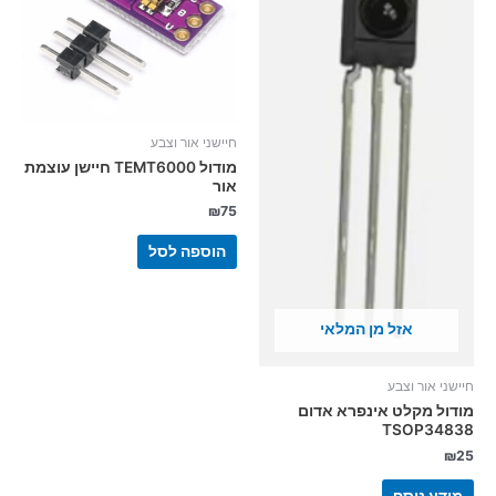
חיישני אור וצבע
מודול TEMT6000 חיישן עוצמת
אור
₪
75
הוספה לסל
אזל מן המלאי
חיישני אור וצבע
מודול מקלט אינפרא אדום
TSOP34838
₪
25
מידע נוסף