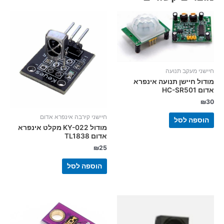
חיישני מעקב תנועה
מודול חיישן תנועה אינפרא
אדום HC-SR501
₪
30
חיישני קירבה אינפרא אדום
הוספה לסל
מודול KY-022 מקלט אינפרא
אדום TL1838
₪
25
הוספה לסל