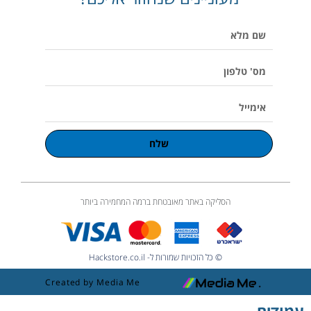
p
o
r
v
p
e
k
a
o
p
שם
m
l
u
מלא
m
e
מס'
טלפון
אימייל
שלח
הסליקה באתר מאובטחת ברמה המחמירה ביותר
© כל הזכויות שמורות ל- Hackstore.co.il
Created by Media Me