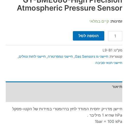
Atmospheric Pressure Sensor
זמינות:
קיים במלאי
הוספה לסל
מק"ט:
L9-B1
קטגוריות:
חיישני גז Gas Sensors
,
חיישני טמפרטורה
,
חיישני לחות ונוזלים
,
חיישני תנאי סביבה
תיאור
מידע נוסף
חיישן מדוייק יחסית המודד לחץ בררומטרי במידות של הקטו-פסקל
hPa שהיא 1 מיליבר .
1bar = 100 kPa