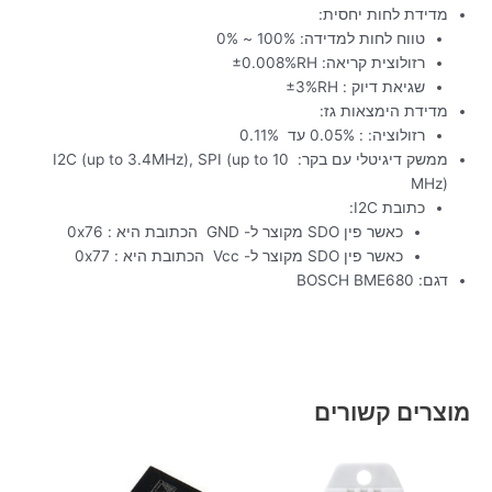
מדידת לחות יחסית:
טווח לחות למדידה: 100% ~ 0%
רזולוצית קריאה: ±0.008%RH
שגיאת דיוק : ±3%RH
מדידת הימצאות גז:
רזולוציה: : 0.05% עד 0.11%
ממשק דיגיטלי עם בקר: I2C (up to 3.4MHz), SPI (up to 10
MHz)
כתובת I2C:
כאשר פין SDO מקוצר ל- GND הכתובת היא : 0x76
כאשר פין SDO מקוצר ל- Vcc הכתובת היא : 0x77
דגם: BOSCH BME680
מוצרים קשורים