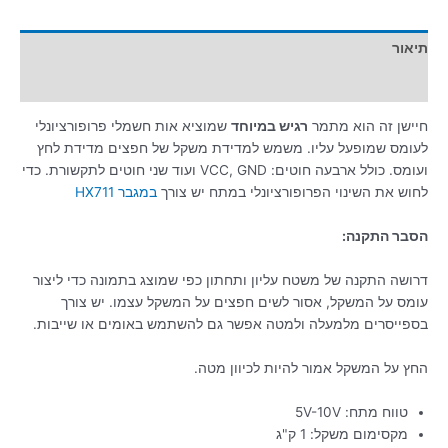
תיאור
מידע נוסף
חיישן זה הוא מתמר
רגיש במיוחד
שמוציא אות חשמלי פרופורציונלי
לעומס שמופעל עליו. משמש למדידת משקל של חפצים מדידת לחץ
ועומס. כולל ארבעה חוטים: VCC, GND ועוד שני חוטים לתקשורת. כדי
לחוש את השינוי הפרופורציונלי במתח יש צורך
במגבר
HX711
הסבר התקנה:
דרושה התקנה של משטח עליון ותחתון כפי שמוצג בתמונה כדי ליצור
עומס על המשקל, אסור לשים חפצים על המשקל עצמו. יש צורך
בספייסרים מלמעלה ולמטה אפשר גם להשתמש באומים או שייבות.
החץ על המשקל אמור להיות לכיוון מטה.
טווח מתח: 5V-10V
מקסימום משקל: 1 ק"ג