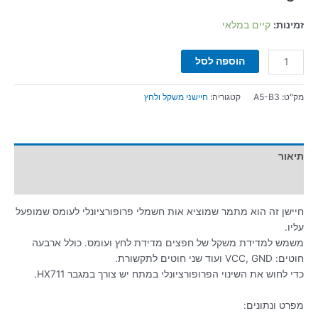
זמינות:
קיים במלאי
הוספה לסל
מק"ט:
A5-B3
קטגוריה:
חיישני משקל ולחץ
תיאור
מידע נוסף
חיישן זה הוא מתמר שמוציא אות חשמלי פרופורציונלי לעומס שמופעל
עליו.
משמש למדידת משקל של חפצים מדידת לחץ ועומס. כולל ארבעה
חוטים: VCC, GND ועוד שני חוטים לתקשורת.
כדי לחוש את השינוי הפרופורציונלי במתח יש צורך במגבר HX711.
מפרט ונתונים: