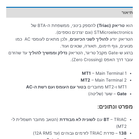
תיאור
הוא
טריאק (Triac)
להספק בינוני, ממשפחת ה-BTA של
STMicroelectronics (וגם יצרנים נוספים).
הטריאק יודע
להוליך לשני הכיוונים
, ולכן מתאים לעומסי AC כמו
מנועים, גוף חימום, תאורה, שנאים ועוד.
ברגע ש-Gate מקבל טריגר, הטריאק
נדלק וממשיך להוליך
עד שהזרם
עובר דרך האפס (Zero Crossing).
MT1
– Main Terminal 1
MT2
– Main Terminal 2
MT1 ו-MT2 מחוברים
בטור עם העומס ועם רשת ה-AC
Gate
– שער (שליטה)
מפרט ונתונים:
– TRIAC עם
BT
לשונית לא מבודדת
(הטאב מחובר חשמלית ל-
MT2)
138
– סדרת TRIAC לזרמים גבוהים (עד 12A RMS)