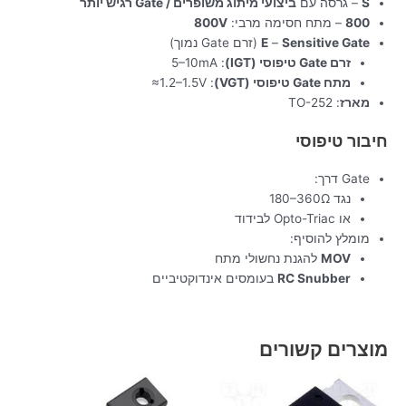
S
– גרסה עם
ביצועי מיתוג משופרים / Gate רגיש יותר
800
– מתח חסימה מרבי:
800V
Sensitive Gate
–
E
(זרם Gate נמוך)
זרם Gate טיפוסי (IGT)
: ‎5–10mA
מתח Gate טיפוסי (VGT)
: ‎≈1.2–1.5V
מארז
: TO-252
חיבור טיפוסי
Gate דרך:
נגד ‎180–360Ω
או Opto-Triac לבידוד
מומלץ להוסיף:
MOV
להגנת נחשולי מתח
RC Snubber
בעומסים אינדוקטיביים
מוצרים קשורים