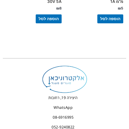
מ"מ 1A
30V 5A
₪
8
₪
5
הוספה לסל
הוספה לסל
היצירה 19, רחובות
WhatsApp
08-6916995
052-9240822