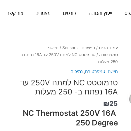
וס
ייעוץ והכוונה
קורסים
מאמרים
צור קשר
כמות
עמוד הבית
/
חיישנים - Sensors
/
חיישני
של
טמפרטורה
/ טרמוסטט NC למתח 250V עד 16A נפתח ב-
טרמוסטט
250 מעלות
NC
חיישני טמפרטורה
,
נתיכים
למתח
טרמוסטט NC למתח 250V עד
250V
עד
16A נפתח ב- 250 מעלות
16A
₪
25
נפתח
ב-
NC Thermostat 250V 16A
250
250 Degree
מעלות