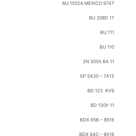
9747 MJ 15024 MEXICO
BU 208D 17
BU 111
BU 110
2N 3055 B4 11
SP 5430 – 7413
BD 123 KV9
BD 130Y 11
BDX 65B – 8516
BDX 64C – 8516