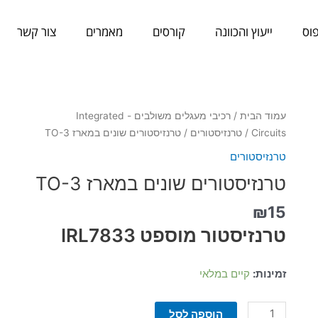
וס
ייעוץ והכוונה
קורסים
מאמרים
צור קשר
כמות
עמוד הבית
/
רכיבי מעגלים משולבים - Integrated
של
Circuits
/
טרנזיסטורים
/ טרנזיסטורים שונים במארז TO-3
טרנזיסטורים
טרנזיסטורים
שונים
טרנזיסטורים שונים במארז TO-3
במארז
TO-
₪
15
3
טרנזיסטור מוספט IRL7833
זמינות:
קיים במלאי
הוספה לסל