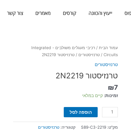
וס
ייעוץ והכוונה
קורסים
מאמרים
צור קשר
כמות
עמוד הבית
/
רכיבי מעגלים משולבים - Integrated
של
Circuits
/
טרנזיסטורים
/ טרנזיסטור 2N2219
טרנזיסטור
טרנזיסטורים
2N2219
טרנזיסטור 2N2219
₪
7
זמינות:
קיים במלאי
הוספה לסל
מק"ט:
S89-C3-2219
קטגוריה:
טרנזיסטורים