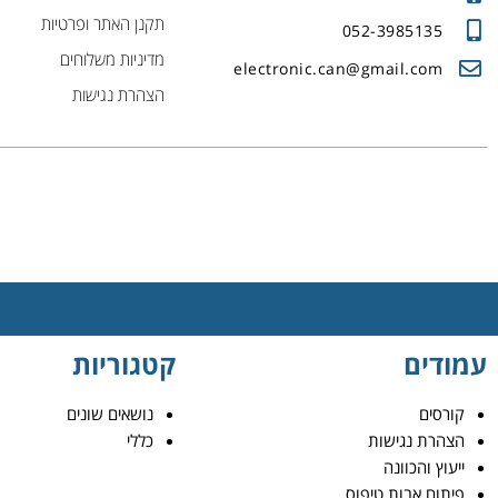
תקנן האתר ופרטיות
052-3985135
מדיניות משלוחים
electronic.can@gmail.com
הצהרת נגישות
עמודים
קטגוריות
קורסים
נושאים שונים
הצהרת נגישות
כללי
ייעוץ והכוונה
פיתוח אבות טיפוס