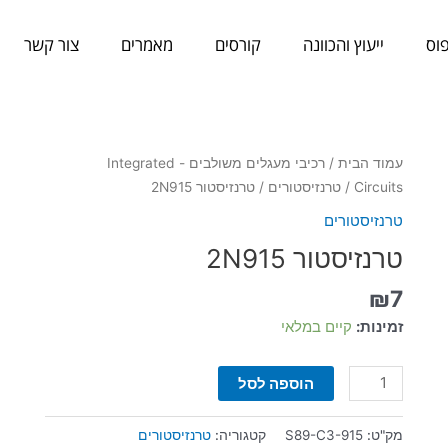
וס
ייעוץ והכוונה
קורסים
מאמרים
צור קשר
כמות
עמוד הבית
/
רכיבי מעגלים משולבים - Integrated
של
Circuits
/
טרנזיסטורים
/ טרנזיסטור 2N915
טרנזיסטור
טרנזיסטורים
2N915
טרנזיסטור 2N915
₪
7
זמינות:
קיים במלאי
הוספה לסל
מק"ט:
S89-C3-915
קטגוריה:
טרנזיסטורים