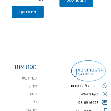
הוספה לסל
מידע נוסף
מפת אתר
עמוד הבית
היצירה 19, רחובות
אודות
חנות
WhatsApp
בלוג
08-6916995
צור קשר
052-9240822