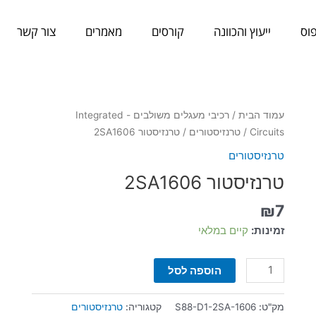
וס
ייעוץ והכוונה
קורסים
מאמרים
צור קשר
כמות
עמוד הבית
/
רכיבי מעגלים משולבים - Integrated
של
Circuits
/
טרנזיסטורים
/ טרנזיסטור 2SA1606
טרנזיסטור
טרנזיסטורים
2SA1606
טרנזיסטור 2SA1606
₪
7
זמינות:
קיים במלאי
הוספה לסל
מק"ט:
S88-D1-2SA-1606
קטגוריה:
טרנזיסטורים