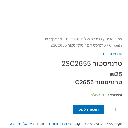
עמוד הבית
/
רכיבי מעגלים משולבים - Integrated
Circuits
/
טרנזיסטורים
/ טרנזיסטור 2SC2655
טרנזיסטורים
טרנזיסטור 2SC2655
₪
25
טרנזיסטור C2655
זמינות:
קיים במלאי
הוספה לסל
מק"ט:
S88-2SC2-2655
קטגוריה:
טרנזיסטורים
תגית:
רכיבי אלקטרוניקה