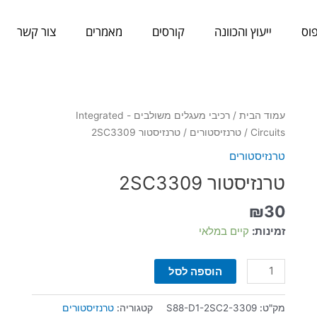
וס
ייעוץ והכוונה
קורסים
מאמרים
צור קשר
כמות
עמוד הבית
/
רכיבי מעגלים משולבים - Integrated
של
Circuits
/
טרנזיסטורים
/ טרנזיסטור 2SC3309
טרנזיסטור
טרנזיסטורים
2SC3309
טרנזיסטור 2SC3309
₪
30
זמינות:
קיים במלאי
הוספה לסל
מק"ט:
S88-D1-2SC2-3309
קטגוריה:
טרנזיסטורים