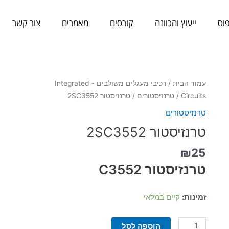
וס
ייעוץ והכוונה
קורסים
מאמרים
צור קשר
כמות
עמוד הבית
/
רכיבי מעגלים משולבים - Integrated
של
Circuits
/
טרנזיסטורים
/ טרנזיסטור 2SC3552
טרנזיסטור
טרנזיסטורים
2SC3552
טרנזיסטור 2SC3552
₪
25
טרנזיסטור C3552
זמינות:
קיים במלאי
הוספה לסל