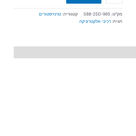
מק"ט:
S88-2SD-965
קטגוריה:
טרנזיסטורים
תגית:
רכיבי אלקטרוניקה