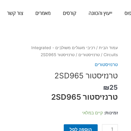
וס
ייעוץ והכוונה
קורסים
מאמרים
צור קשר
כמות
עמוד הבית
/
רכיבי מעגלים משולבים - Integrated
של
Circuits
/
טרנזיסטורים
/ טרנזיסטור 2SD965
טרנזיסטור
טרנזיסטורים
2SD965
טרנזיסטור 2SD965
₪
25
טרנזיסטור 2SD965
זמינות:
קיים במלאי
הוספה לסל