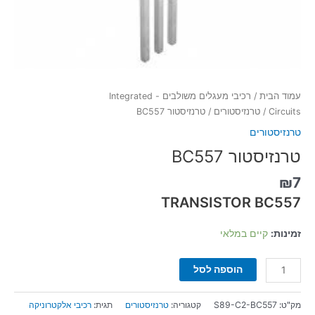
עמוד הבית
/
רכיבי מעגלים משולבים - Integrated
Circuits
/
טרנזיסטורים
/ טרנזיסטור BC557
טרנזיסטורים
טרנזיסטור BC557
₪
7
TRANSISTOR BC557
זמינות:
קיים במלאי
הוספה לסל
מק"ט:
S89-C2-BC557
קטגוריה:
טרנזיסטורים
תגית:
רכיבי אלקטרוניקה