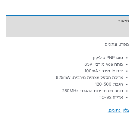
תיאור
מידע נוסף
מפרט ונתונים:
סוג: PNP סיליקון
מתח Vce מירבי: 65V
זרם Ic מירבי: 100mA
צריכת הספק עצמית מירבית: 625mW
הגבר: 120-500
רוחב פס תדירות ההגבר: 280MHz
אריזה TO-92
גליון נתונים: