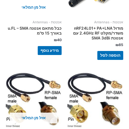
אזל מן המלאי
אנטנות - Antennas
אנטנות - Antennas
מודול nRF24L01+ PA+LNA
כבל מתאם אנטנה u.FL – SMA
משדר/מקלט 2.4GHz RF עם
באורך 15 ס"מ
אנטנת SMA 3dBi
₪
40
₪
85
מידע נוסף
הוספה לסל
אזל מן המלאי