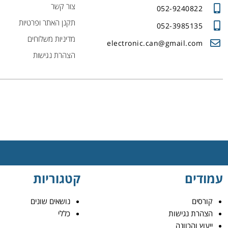
צור קשר
052-9240822
תקנן האתר ופרטיות
052-3985135
מדיניות משלוחים
electronic.can@gmail.com
הצהרת נגישות
עמודים
קטגוריות
קורסים
נושאים שונים
הצהרת נגישות
כללי
ייעוץ והכוונה