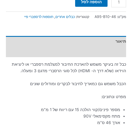
הוספה לסל
מק"ט:
A95-B10-46
קטגוריות:
כבלים אחרים
,
תוספות לרספברי פיי
תיאור
מידע נוסף
כבל זה בעיקר משמש להארכת החיבור למצלמת רספברי או ליציאת
הוידאו (שלא דרך ה- HDMI) לכל סוגי הרסברי מדגם 3 ומעלה.
הכבל משמש גם כמאריך לחיבור לבקרים ומודולים שונים
מפרט ונתונים:
מספר פינים/קווי הולכה 15 עם ריווח של 1 מ"מ
מתח מקסימאלי 90V
אורך 46 ס"מ