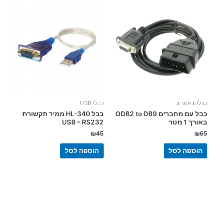
כבלים אחרים
כבלי USB
כבל עם מחברים ODB2 to DB9
כבל HL-340 ממיר תקשורת
באורך 1 מטר
USB – RS232
₪
45
₪
65
הוספה לסל
הוספה לסל