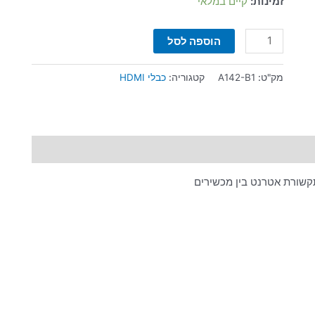
זמינות:
קיים במלאי
הוספה לסל
מק"ט:
A142-B1
קטגוריה:
כבלי HDMI