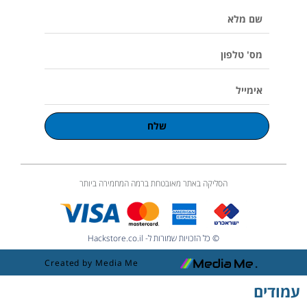
e
k
a
o
p
שם
m
l
u
מלא
m
e
מס'
טלפון
אימייל
שלח
הסליקה באתר מאובטחת ברמה המחמירה ביותר
© כל הזכויות שמורות ל- Hackstore.co.il
Created by Media Me
עמודים