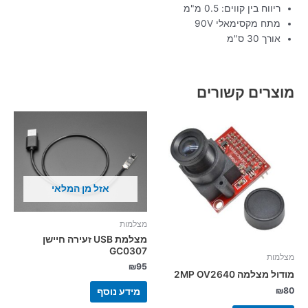
ריווח בין קווים: 0.5 מ"מ
מתח מקסימאלי 90V
אורך 30 ס"מ
מוצרים קשורים
אזל מן המלאי
מצלמות
מצלמת USB זעירה חיישן
GC0307
מצלמות
₪
95
מודול מצלמה 2MP OV2640
₪
80
מידע נוסף