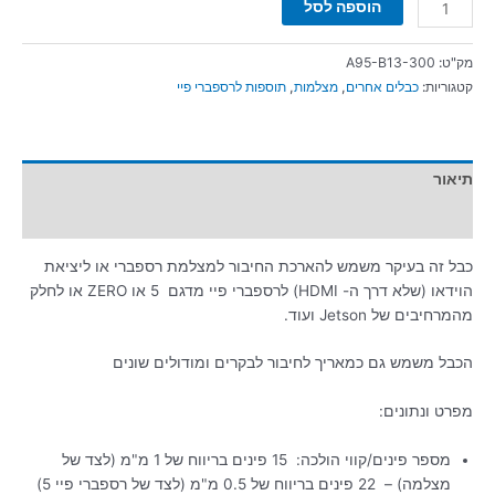
הוספה לסל
מק"ט:
A95-B13-300
קטגוריות:
כבלים אחרים
,
מצלמות
,
תוספות לרספברי פיי
תיאור
מידע נוסף
כבל זה בעיקר משמש להארכת החיבור למצלמת רספברי או ליציאת
הוידאו (שלא דרך ה- HDMI) לרספברי פיי מדגם 5 או ZERO או לחלק
מהמרחיבים של Jetson ועוד.
הכבל משמש גם כמאריך לחיבור לבקרים ומודולים שונים
מפרט ונתונים:
מספר פינים/קווי הולכה: 15 פינים בריווח של 1 מ"מ (לצד של
מצלמה) – 22 פינים בריווח של 0.5 מ"מ (לצד של רספברי פיי 5)