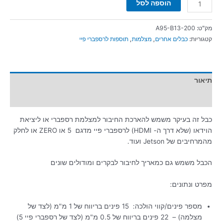
הוספה לסל
מק"ט:
A95-B13-200
קטגוריות:
כבלים אחרים
,
מצלמות
,
תוספות לרספברי פיי
תיאור
מידע נוסף
כבל זה בעיקר משמש להארכת החיבור למצלמת רספברי או ליציאת
הוידאו (שלא דרך ה- HDMI) לרספברי פיי מדגם 5 או ZERO או לחלק
מהמרחיבים של Jetson ועוד.
הכבל משמש גם כמאריך לחיבור לבקרים ומודולים שונים
מפרט ונתונים:
מספר פינים/קווי הולכה: 15 פינים בריווח של 1 מ"מ (לצד של
מצלמה) – 22 פינים בריווח של 0.5 מ"מ (לצד של רספברי פיי 5)