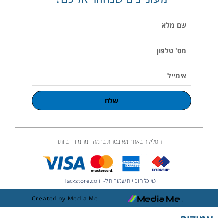
p
o
r
v
p
e
k
a
o
p
שם
m
l
u
מלא
m
e
מס'
טלפון
אימייל
שלח
הסליקה באתר מאובטחת ברמה המחמירה ביותר
© כל הזכויות שמורות ל- Hackstore.co.il
Created by Media Me