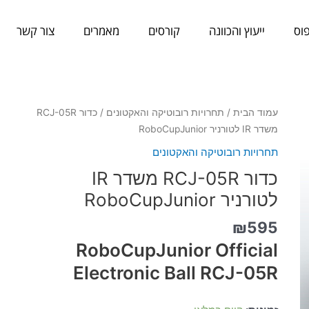
וס
ייעוץ והכוונה
קורסים
מאמרים
צור קשר
כמות
עמוד הבית
/
תחרויות רובוטיקה והאקטונים
/ כדור RCJ-05R
של
משדר IR לטורניר RoboCupJunior
כדור
תחרויות רובוטיקה והאקטונים
RCJ-
כדור RCJ-05R משדר IR
05R
משדר
לטורניר RoboCupJunior
IR
₪
595
לטורניר
RoboCupJunior
RoboCupJunior Official
Electronic Ball RCJ-05R