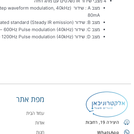
4 מצבי שידור IR נשלטים עם מתג הזזה
80mA
מצב B: שידור RoboCupJunior non-modulated standard (Steady IR emission) – צריכת זרם 230mA
מצב C: שידור (600Hz Pulse modulation (40kHz – צריכת זרם 130mA
מצב D: שידור (1200Hz Pulse modulation (40kHz – צריכת זרם 130mA
מפת אתר
עמוד הבית
היצירה 19, רחובות
אודות
חנות
WhatsApp