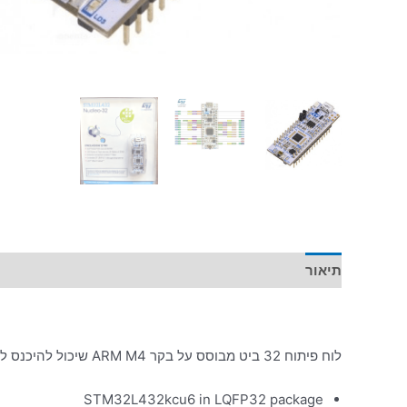
תיאור
מידע נוסף
לוח פיתוח 32 ביט מבוסס על בקר ARM M4 שיכול להיכנס למטריצה. 64KB של פלאש, 9 כניסות אנלוגיות 12 ביט , I2C, SPI
STM32L432kcu6 in LQFP32 package