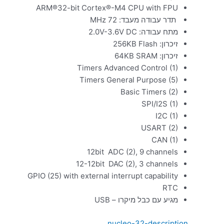
ARM®32-bit Cortex®-M4 CPU with FPU
תדר עבודה מעבד: MHz 72
מתח עבודה: 2.0V-3.6V DC
זיכרון: 256KB Flash
זיכרון: 64KB SRAM
Timers Advanced Control (1)
Timers General Purpose (5)
Basic Timers (2)
SPI/I2S (1)
I2C (1)
USART (2)
CAN (1)
12bit ADC (2), 9 channels
12-12bit DAC (2), 3 channels
GPIO (25) with external interrupt capability
RTC
מגיע עם כבל מיקרו – USB
nucleo-32-description