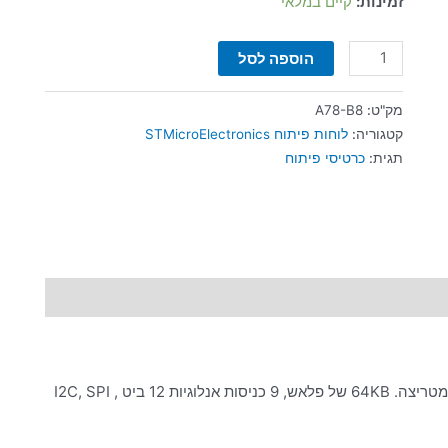
זמינות:
קיים במלאי
הוספה לסל
מק"ט:
A78-B8
קטגוריה:
לוחות פיתוח STMicroElectronics
תגית:
כרטיסי פיתוח