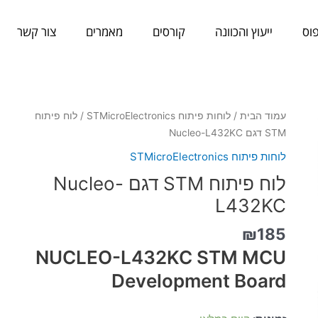
וס
ייעוץ והכוונה
קורסים
מאמרים
צור קשר
כמות
עמוד הבית
/
לוחות פיתוח STMicroElectronics
/ לוח פיתוח
של
STM דגם Nucleo-L432KC
לוח
לוחות פיתוח STMicroElectronics
פיתוח
לוח פיתוח STM דגם Nucleo-
STM
דגם
L432KC
Nucleo-
₪
185
L432KC
NUCLEO-L432KC STM MCU
Development Board