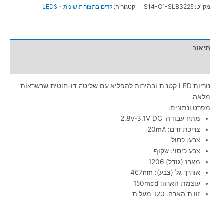
מק"ט:
S14-C1-SLB3225
קטגוריה:
לדים בתצורות שונות - LEDS
תיאור
מידע נוסף
נוריות LED קטנות ובהירות להפליא עם שליטה דו-חוטית שרשראות
מלאה.
מפרט ונתונים:
מתח עבודה: 2.8V-3.1V DC
צריכת זרם: 20mA
צבע: כחול
צבע כיסוי: שקוף
מארז (גודל) 1206
אוררך גל (צבע): 467nm
עוצמת הארה: 150mcd
זווית הארה: 120 מעלות