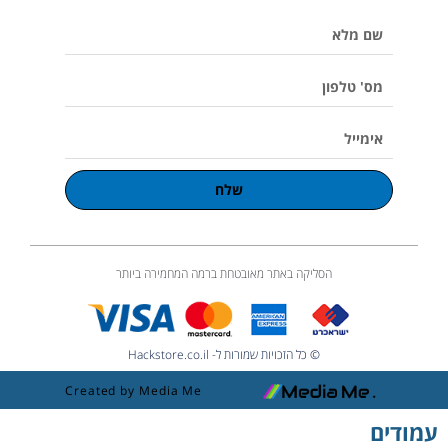
e
k
a
o
p
שם
m
l
u
מלא
m
e
מס'
טלפון
אימייל
שלח
הסליקה באתר מאובטחת ברמה המחמירה ביותר
© כל הזכויות שמורות ל- Hackstore.co.il
Created by Media Me
עמודים