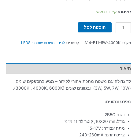
זמינות:
קיים במלאי
הוספה לסל
מק"ט:
A14-B11-5W-4000K
קטגוריה:
לדים בתצורות שונות - LEDS
תיאור
לד גדולה עם משטח מתכת אחורי לקירור – מגיע בהספקים שונים
(3W, 5W, 7W, 10W) ובגוונים שונים (3000K , 4000K, 6000K).
מפרט ונתונים:
דגם: 2B5C
גודל: 10X20 mil, קוטר לד 11 מ"מ
מתח עבודה: 15-17V
צריכת זרם: 240-260mA