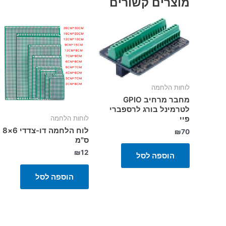
מוצרים קשורים
לוחות הלחמה
מחבר מרחיב GPIO
לטרמינל בורג לרספברי
פיי
לוחות הלחמה
לוח הלחמה דו-צדדי 6×8
₪
70
ס"מ
₪
12
הוספה לסל
הוספה לסל