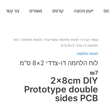
וס
ייעוץ והכוונה
קורסים
מאמרים
צור קשר
כמות
עמוד הבית
/
לוחות הלחמה ומטריצות
/
לוחות הלחמה
/ לוח
של
הלחמה דו-צדדי 2×8 ס"מ
לוח
לוחות הלחמה
הלחמה
לוח הלחמה דו-צדדי 2×8 ס"מ
דו-צדדי
2x8
₪
7
ס"מ
2x8cm DIY
Prototype double
sides PCB