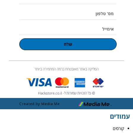
u
מלא
m
e
מס'
טלפון
אימייל
שלח
הסליקה באתר מאובטחת ברמה המחמירה ביותר
© כל הזכויות שמורות ל- Hackstore.co.il
Created by Media Me
עמודים
קורסים