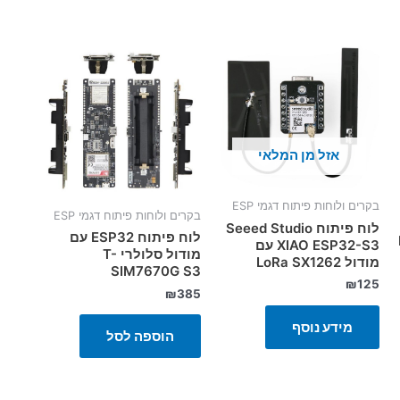
אזל מן המלאי
בקרים ולוחות פיתוח דגמי ESP
בקרים ולוחות פיתוח דגמי ESP
לוח פיתוח Seeed Studio
לוח פיתוח ESP32 עם
XIAO ESP32-S3 עם
מודול סלולרי T-
מודול LoRa SX1262
SIM7670G S3
₪
125
₪
385
מידע נוסף
הוספה לסל