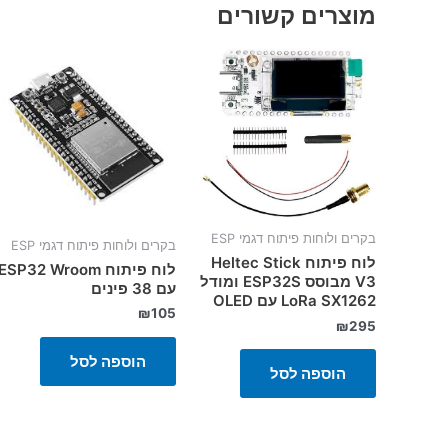
מוצרים קשורים
בקרים ולוחות פיתוח דגמי ESP
בקרים ולוחות פיתוח דגמי ESP
לוח פיתוח Heltec Stick
לוח פיתוח ESP32 Wroom
V3 מבוסס ESP32S ומודל
עם 38 פינים
LoRa SX1262 עם OLED
₪
105
₪
295
הוספה לסל
הוספה לסל