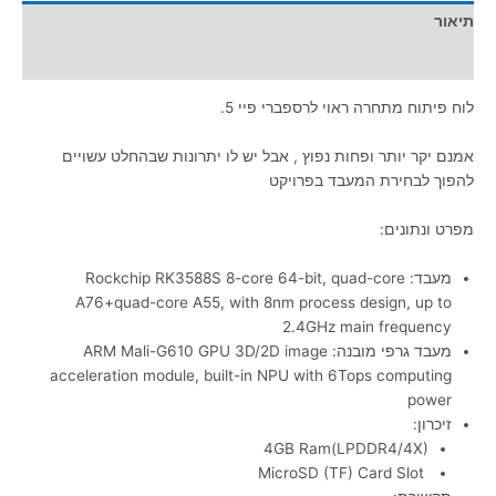
תיאור
מידע נוסף
לוח פיתוח מתחרה ראוי לרספברי פיי 5.
אמנם יקר יותר ופחות נפוץ , אבל יש לו יתרונות שבהחלט עשויים
להפוך לבחירת המעבד בפרויקט
מפרט ונתונים:
מעבד: Rockchip RK3588S 8-core 64-bit, quad-core
A76+quad-core A55, with 8nm process design, up to
2.4GHz main frequency
מעבד גרפי מובנה: ARM Mali-G610 GPU 3D/2D image
acceleration module, built-in NPU with 6Tops computing
power
זיכרון:
4GB Ram(LPDDR4/4X)
MicroSD (TF) Card Slot