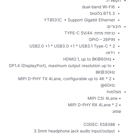
תקשורת:
dual-band Wi-Fi6
BT5.3 בלוטוס
YT8531C • Support Gigabit Ethernet
חיבורים:
כניסת מתח: TYPE-C 5V/4A
GPIO – 26PIN
2 * USB2.0 +1 * USB3.0 +1 * USB3.1 Type-C
וידאו:
• HDMI2.1, up to 8K@60Hz
• DP1.4 (DisplayPort), maximum output resolution up to
8K@30Hz
• 2 * MIPI D-PHY TX 4Lane, configurable up to 4K
@60Hz
מצלמות
• MIPI CSI 4Lane
• 2 * MIPI D-PHY RX 4Lane
שמע:
CODEC: ES8388
3.5mm headphone jack audio input/output