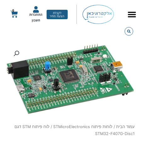
ילוג
תוכן
0
עגלת
לקבלת
התחברות
הצעת מחיר
קניות
חשבון
עמוד הבית
/
לוחות פיתוח STMicroElectronics
/ לוח פיתוח STM דגם
STM32-F407G-Disc1