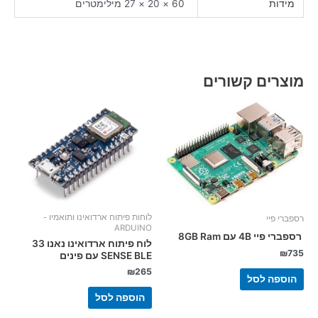
מידות
60 × 20 × 27 מילימטרים
מוצרים קשורים
לוחות פיתוח ארדואינו ותואמיו -
רספברי פיי
ARDUINO
רספברי פיי 4B עם 8GB Ram
לוח פיתוח ארדואינו נאנו 33
₪
735
SENSE BLE עם פינים
₪
265
הוספה לסל
הוספה לסל