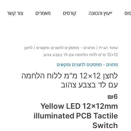
וס
ייעוץ והכוונה
קורסים
מאמרים
צור קשר
כמות
עמוד הבית
/
מתגים - מפסקים לחצנים ומקשים
/ לחצן
של
12×12 מ"מ ללוח הלחמה עם לד בצבע צהוב
לחצן
מתגים - מפסקים לחצנים ומקשים
12x12
לחצן 12×12 מ"מ ללוח הלחמה
מ"מ
ללוח
עם לד בצבע צהוב
הלחמה
₪
6
עם
לד
Yellow LED 12x12mm
בצבע
illuminated PCB Tactile
צהוב
Switch