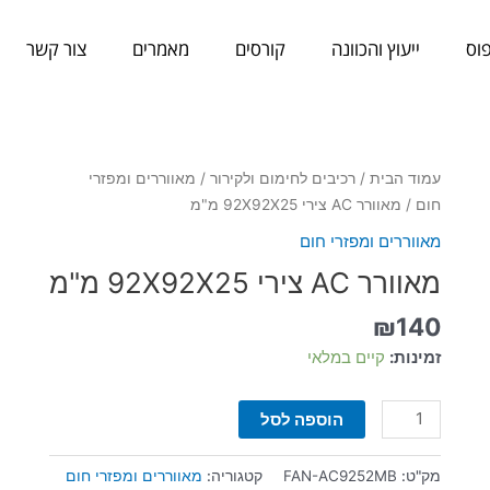
וס
ייעוץ והכוונה
קורסים
מאמרים
צור קשר
כמות
עמוד הבית
/
רכיבים לחימום ולקירור
/
מאווררים ומפזרי
של
חום
/ מאוורר AC צירי 92X92X25 מ"מ
מאוורר
מאווררים ומפזרי חום
AC
מאוורר AC צירי 92X92X25 מ"מ
צירי
92X92X25
₪
140
מ"מ
זמינות:
קיים במלאי
הוספה לסל
מק"ט:
FAN-AC9252MB
קטגוריה:
מאווררים ומפזרי חום