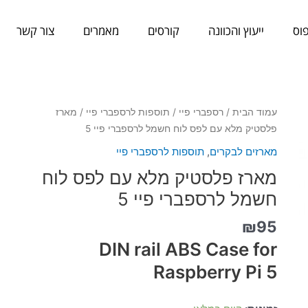
וס
ייעוץ והכוונה
קורסים
מאמרים
צור קשר
כמות
עמוד הבית
/
רספברי פיי
/
תוספות לרספברי פיי
/ מארז
של
פלסטיק מלא עם לפס לוח חשמל לרספברי פיי 5
מארז
מארזים לבקרים
,
תוספות לרספברי פיי
פלסטיק
מארז פלסטיק מלא עם לפס לוח
מלא
עם
חשמל לרספברי פיי 5
לפס
₪
95
לוח
חשמל
DIN rail ABS Case for
לרספברי
Raspberry Pi 5
פיי
5