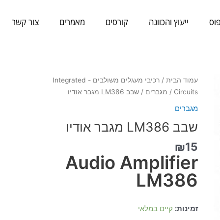
וס
ייעוץ והכוונה
קורסים
מאמרים
צור קשר
כמות
עמוד הבית
/
רכיבי מעגלים משולבים - Integrated
של
Circuits
/
מגברים
/ שבב LM386 מגבר אודיו
שבב
מגברים
LM386
שבב LM386 מגבר אודיו
מגבר
אודיו
₪
15
Audio Amplifier
LM386
זמינות:
קיים במלאי