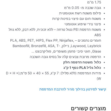
1.75 מ"מ
גובה שכבה מ- 0.05 מ"מ
פילוס משטח רשת אוטומטית
משטח חום עם פיצוי בפינות קרות
פיצוי צירי שיפוע אוטומטי
משטח הדפסת PEI נטול טרחה – ללא זכוכית, ללא דבק, ללא נוזל
ABS
חומרים נתמכים – PLA, ABS, PET, HIPS, Flex PP, Ninjaflex,
Laywood, Laybrick, ניילון, Bamboofill, Bronzefill, ASA, T-
Glase, חוטי סיבי פחמן משופרים, פוליקרבונט …
הדפסה מרובת צבעים קלה על בסיס גובה השכבה
כלול משטח הדפסה חלק
כלול גליל PLA כסף 1 ק"ג
מידות המדפסת (ללא סליל): 7 ק"ג, 55 × 40 × 50 ס"מ;(D × H ×
W)
קישור לסירטון בהילוך מהיר להרכבת המדפסת
מוצרים קשורים