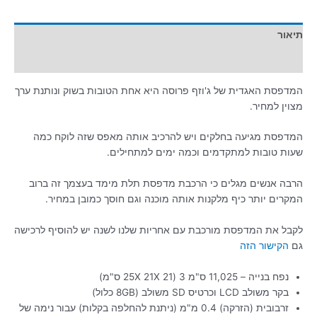
תיאור
מידע נוסף
המדפסת האגדית של ג'וזף פרוסה היא אחת הטובות בשוק ונותנת ערך
מצוין למחיר.
המדפסת מגיעה בחלקים ויש להרכיב אותה מאפס שזה לוקח כמה
שעות טובות למתקדמים וכמה ימים למתחילים.
הרבה אנשים מגלים כי הרכבת מדפסת תלת מימד בעצמך זה ברוב
המקרים יותר כיף מלקנות אותה מוכנה וגם חוסך כמובן במחיר.
לקבל את המדפסת מורכבת עם אחריות שלנו לשנה יש להוסיף לרכישה
גם
הקישור הזה
נפח בנייה – 11,025 ס"מ 3 (25X 21X 21 ס"מ)
בקר משולב LCD וכרטיס SD משולב (8GB כלול)
זרבובית (הזרקה) 0.4 מ"מ (ניתנת להחלפה בקלות) עבור נימה של