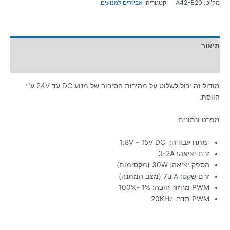
מק"ט:
A42-B20
קטגוריה:
אביזרים למנועים
תיאור
מידע נוסף
מודול זה יכול לשלוט על מהירות הסיבוב של מנוע DC עד 24V ע"י
הווסת.
מפרט ונתונים:
מתח עבודה: 1.8V – 15V DC
זרם יציאה: 0-2A
הספק יציאה: 30W (מקסימום)
זרם שקט: 7u A (מצב המתנה)
PWM מחזור חובה: 1% -100%
PWM תדר: 20KHz