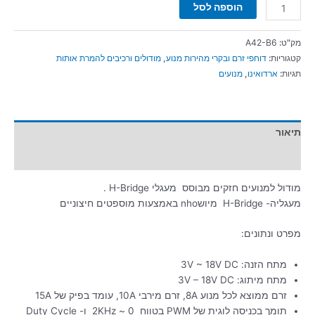
הוספה לסל
מק"ט:
A42-B6
קטגוריות:
דוחפי זרם ובקרי מהירות מנוע
,
מודולים ורכיבים להמרת אותות
תגיות:
ארדואינו
,
מנועים
תיאור
מידע נוסף
מודול למנועים חזקים מבוסס מעגלי H-Bridge .
מעגליה- H-Bridge מיושnho באמצעות מוספטים חיצוניים
מפרט ונתונים:
מתח הזנה: 3V ~ 18V DC
מתח מיתוג: 3V – 18V DC
זרם ממוצא לכל מנוע 8A, זרם מירבי 10A, עומד בפיק של 15A
תומך בכניסה לוגית של PWM בטווח 0 ~ 2KHz ו- Duty Cycle