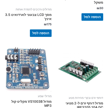
משקל
₪
30
מודולים ורכיבים להמרת אותות
מסך LCD צבעוני לארדואינו 3.5
הוספה לסל
אינץ'
₪
175
הוספה לסל
מודולי שמע
דוחפי זרם ובקרי מהירות מנוע
מודול VS1003B מקליט קול
מודול דוחף זרם ל-2 מנועי
MP3
IRF3205 10A DC