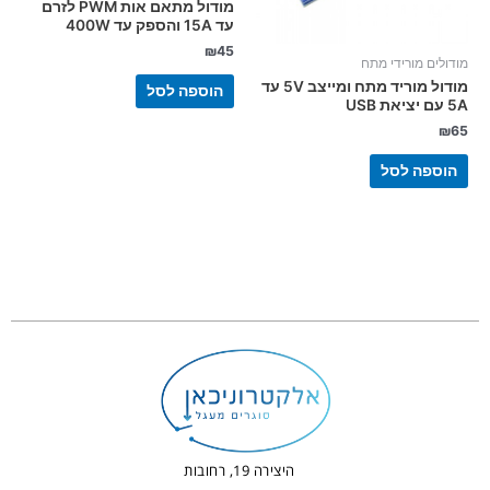
מודול מתאם אות PWM לזרם
עד 15A והספק עד 400W
₪
45
מודולים מורידי מתח
מודול מוריד מתח ומייצב 5V עד
הוספה לסל
5A עם יציאת USB
₪
65
הוספה לסל
היצירה 19, רחובות