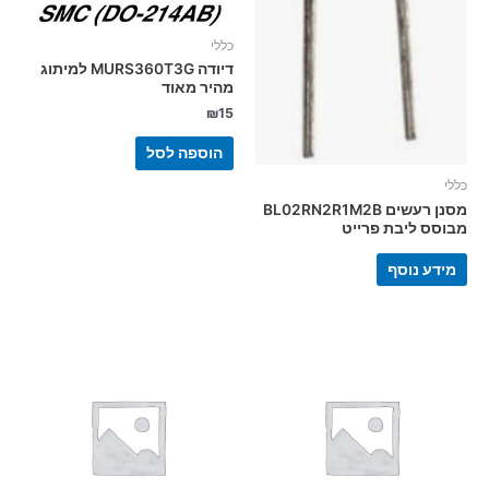
כללי
דיודה MURS360T3G למיתוג
מהיר מאוד
₪
15
הוספה לסל
כללי
מסנן רעשים BL02RN2R1M2B
מבוסס ליבת פרייט
מידע נוסף