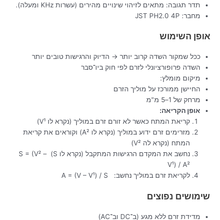
תדר תגובה: מתאים לזיהוי שינויים מהירים (עשרות KHz ומעלה).
מחבר: JST PH2.0 4P
אופן השימוש
ככל שמקור השדה קרוב יותר → הדיוק והרגישות טובים יותר
השדה פרופורציונלי לזרם לפי חוק ביו־סבר
מיקום מומלץ:
החיישן ממורכז על מוליך הזרם
מרחק של 1–5 מ"מ
אופן הקריאה:
קריאת המתח כאשר לא זורם זרם במוליך (נקרא לו V¹)
מזרימים זרם ידוע במוליך (נקרא לו A²) וקוראים את קריאת
המתח (נקרא לה V²)
נחשב את המקדם הרגישות המתקבל (נקרא לו S) S = (V² –
V¹) / A²
לקריאת זרם במוליך נחשב: A = (V – V¹) / S
שימושים נפוצים
מדידת זרם ללא מגע (ב־DC וב־AC)