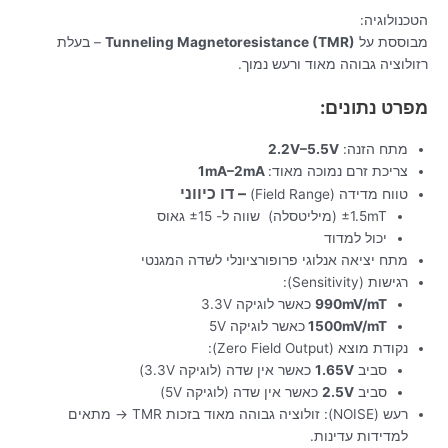
הטכנולוגיה:
מבוססת על
Tunneling Magnetoresistance (TMR)
– בעלת
רזולוציה גבוהה מאוד ורעש נמוך.
מפרט נתונים:
מתח הזנה:
2.2V–5.5V
צריכת זרם נמוכה מאוד:
1mA–2mA
– דו כיווני
טווח מדידה (Field Range)
±1.5mT (מיליטסלה) שווה ל- ±15 גאוס
יכול למדוד
מתח יציאה אנלוגי פרופורציונלי לשדה המגנטי
רגישות (Sensitivity):
990mV/mT
כאשר לוגיקה 3.3V
1500mV/mT
כאשר לוגיקה 5V
נקודת מוצא (Zero Field Output):
סביב
1.65V
כאשר אין שדה (לוגיקה 3.3V)
סביב
2.5V
כאשר אין שדה (לוגיקה 5V)
רעש (NOISE): זולוציה גבוהה מאוד בזכות TMR → מתאים
למדידות עדינות.