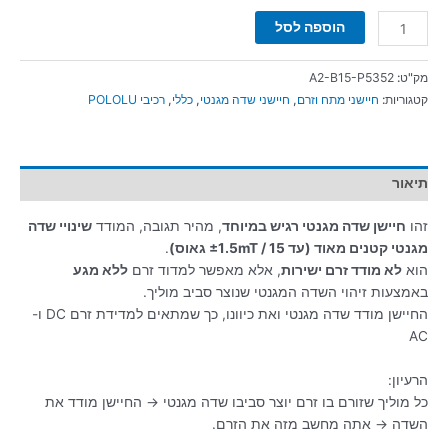
הוספה לסל
מק"ט:
A2-B15-P5352
קטגוריות:
חיישני מתח וזרם
,
חיישני שדה מגנטי
,
כללי
,
רכיבי POLOLU
תיאור
זהו
חיישן שדה מגנטי רגיש במיוחד
, מהיר תגובה, המודד
שינויי שדה
מגנטי קטנים מאוד (עד ±1.5mT / 15 גאוס)
.
הוא
לא מודד זרם ישירות
, אלא מאפשר למדוד זרם
ללא מגע
באמצעות זיהוי השדה המגנטי שנוצר סביב מוליך.
החיישן מודד שדה מגנטי ואת כיוונו, כך שמתאים למדידת זרם DC ו-
AC
הרעיון:
כל מוליך שזורם בו זרם יוצר סביבו שדה מגנטי → החיישן מודד את
השדה → אתה מחשב מזה את הזרם.